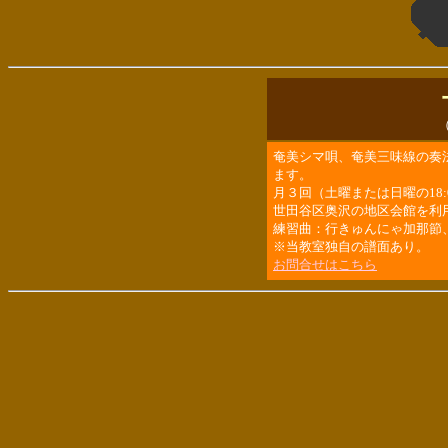
奄美シマ唄、奄美三味線の奏
ます。
月３回（土曜または日曜の18:0
世田谷区奥沢の地区会館を利
練習曲：行きゅんにゃ加那節
※当教室独自の譜面あり。
お問合せはこちら